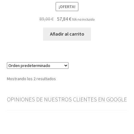
¡OFERTA!
El
El
89,00
€
57,84
€
IVA no incluido
precio
precio
original
actual
Añadir al carrito
era:
es:
89,00 €.
57,84 €.
Mostrando los 2 resultados
OPINIONES DE NUESTROS CLIENTES EN GOOGLE