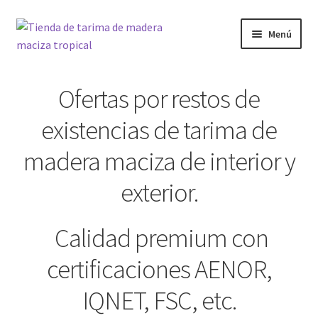
Ir
Ir
Menú
a
al
la
contenido
Inicio
navegación
Ofertas por restos de
Carrito
existencias de tarima de
Compare
madera maciza de interior y
exterior.
Finalizar compra
MADERAS
Calidad premium con
certificaciones AENOR,
Mi cuenta
IQNET, FSC, etc.