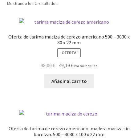
Mostrando los 2 resultados
Oferta de tarima maciza de cerezo americano 500 – 3030 x
80 x 22 mm
¡OFERTA!
El
El
98,00
€
49,19
€
IVA no incluido
precio
precio
original
actual
Añadir al carrito
era:
es:
98,00 €.
49,19 €.
Oferta de tarima de cerezo americano, madera maciza sin
barnizar. 500 – 3030 x 100 x 22 mm