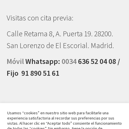
Visitas con cita previa:
Calle Retama 8, A. Puerta 19. 28200.
San Lorenzo de El Escorial. Madrid.
Móvil
Whatsapp:
0034
636 52 04 08 /
Fijo
91 890 51 61
Usamos “cookies” en nuestro sitio web para facilitarle una
experiencia satisfactoria al recordar sus preferencias por sus
© Tienda de tarima de madera maciza tropical 2026
vistas. Al hacer clic en “Aceptar todo” consiente el funcionamiento
de todas las “cookies”. Sin embargo, tiene la opción de