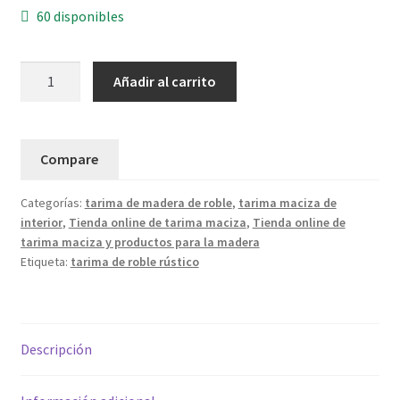
60 disponibles
Oferta
Añadir al carrito
vendida.
Consúltanos
otras
Compare
ofertas.
Oferta
Categorías:
tarima de madera de roble
,
tarima maciza de
de
interior
,
Tienda online de tarima maciza
,
Tienda online de
fin
tarima maciza y productos para la madera
de
Etiqueta:
tarima de roble rústico
stock
de
tarima
de
Descripción
roble
rústico