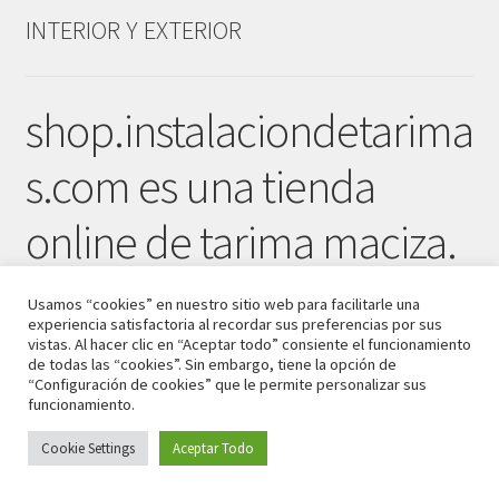
INTERIOR Y EXTERIOR
shop.instalaciondetarima
s.com es una tienda
online de tarima maciza.
E
Usamos “cookies” en nuestro sitio web para facilitarle una
experiencia satisfactoria al recordar sus preferencias por sus
Instalaciondetarimas.co
vistas. Al hacer clic en “Aceptar todo” consiente el funcionamiento
de todas las “cookies”. Sin embargo, tiene la opción de
“Configuración de cookies” que le permite personalizar sus
m es un blog formado
funcionamiento.
por un multisitio web
Cookie Settings
Aceptar Todo
0
Buscar
Buscar