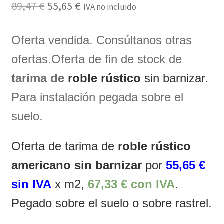
El
El
89,47
€
55,65
€
IVA no incluido
precio
precio
Oferta vendida. Consúltanos otras
original
actual
era:
es:
ofertas.Oferta de fin de stock de
89,47 €.
55,65 €.
tarima de
roble rústico
sin barnizar.
Para instalación pegada sobre el
suelo.
Oferta de tarima de
roble rústico
americano sin barnizar
por
55,65 €
sin IVA
x m2,
67,33 € con IVA
.
Pegado sobre el suelo o sobre rastrel.