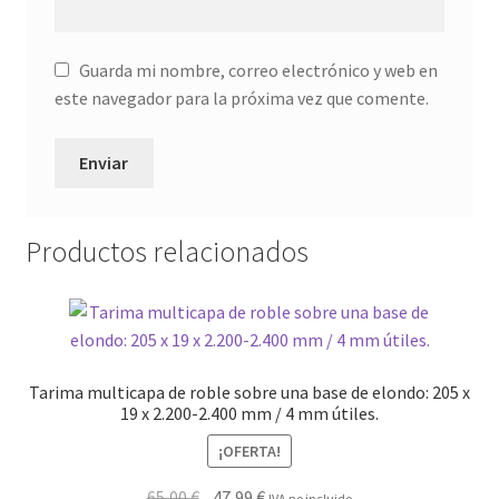
Guarda mi nombre, correo electrónico y web en
este navegador para la próxima vez que comente.
Productos relacionados
Tarima multicapa de roble sobre una base de elondo: 205 x
19 x 2.200-2.400 mm / 4 mm útiles.
¡OFERTA!
El
El
65,00
€
47,99
€
IVA no incluido