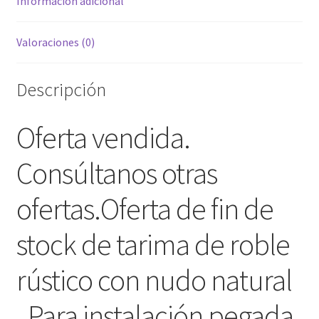
Información adicional
con
nudo
natural
Valoraciones (0)
400-
1600
Descripción
mm
x
Oferta vendida.
140-
21
Consúltanos otras
mm
cantidad
ofertas.Oferta de fin de
stock de tarima de
roble
rústico con nudo natural
.
Para instalación pegada