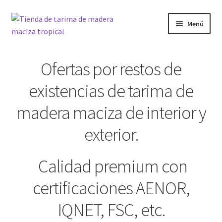
Ir
Ir
Menú
a
al
la
contenido
Inicio
navegación
Ofertas por restos de
Carrito
existencias de tarima de
Compare
madera maciza de interior y
exterior.
Finalizar compra
MADERAS
Calidad premium con
certificaciones AENOR,
Mi cuenta
IQNET, FSC, etc.