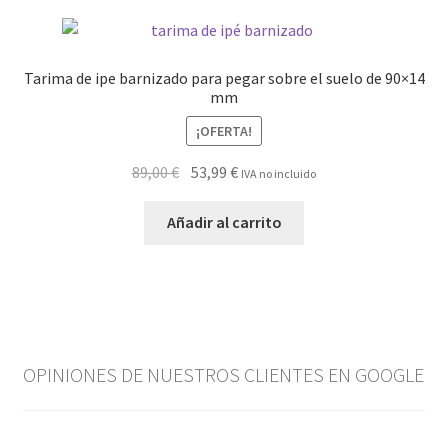
Tarima de ipe barnizado para pegar sobre el suelo de 90×14
mm
¡OFERTA!
El
El
89,00
€
53,99
€
IVA no incluido
precio
precio
original
actual
Añadir al carrito
era:
es:
89,00 €.
53,99 €.
OPINIONES DE NUESTROS CLIENTES EN GOOGLE