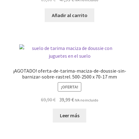
precio
precio
original
actual
Añadir al carrito
era:
es:
65,00 €.
47,99 €.
¡AGOTADO! oferta-de-tarima-maciza-de-doussie-sin-
barnizar-sobre-rastrel. 500-2500 x 70-17 mm
¡OFERTA!
El
El
69,90
€
39,99
€
IVA no incluido
precio
precio
original
actual
Leer más
era:
es:
69,90 €.
39,99 €.